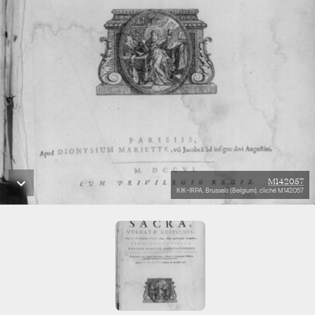
M142057
KIK-IRPA, Brussels (Belgium), cliché M142057