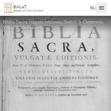
Ga naar hoofdinhoud
BALaT
NL
˅
Belgian art, links and tools
Biblia Sacra vulgate editionis Sixti V. & Clementis
VIII (J.B. Du Hamel)