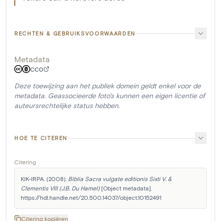
RECHTEN & GEBRUIKSVOORWAARDEN
Metadata
CC0
Deze toewijzing aan het publiek domein geldt enkel voor de
metadata. Geassocieerde foto's kunnen een eigen licentie of
auteursrechtelijke status hebben.
HOE TE CITEREN
Citering
KIK-IRPA. (2008). 
Biblia Sacra vulgate editionis Sixti V. & 
Clementis VIII (J.B. Du Hamel)
 [Object metadata]. 
https://hdl.handle.net/20.500.14037/object.10152491
Citering kopiëren