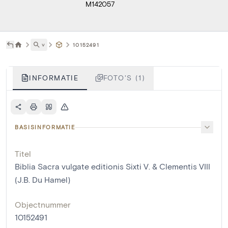
M142057
˅
10152491
INFORMATIE
FOTO'S (1)
BASISINFORMATIE
Titel
Biblia Sacra vulgate editionis Sixti V. & Clementis VIII
(J.B. Du Hamel)
Objectnummer
10152491