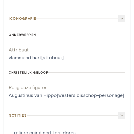
ICONOGRAFIE
ONDERWERPEN
Attribuut
vlammend hart[attribuut]
CHRISTELIJK GELOOF
Religieuze figuren
Augustinus van Hippo[westers bisschop-personage]
NOTITIES
reliure cuir à nerf, fers dorés