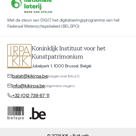
Met de steun van DIGIT, het digitaliseringsprogramma van het
Federaal Wetenschapsbeleid (BELSPO)
Koninklijk Instituut voor het
Kunstpatrimonium
Jubelpark 1, 1000 Brussel, België
balat@kikirpa.be
(vragen over BALaT)
info@kikirpa.be
(algemene vragen)
+32 (0)2 739 67 11
©
2026
KIK
- Built with