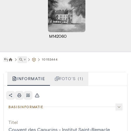
M142060
˅
10152444
INFORMATIE
FOTO'S (1)
BASISINFORMATIE
Titel
Couvent des Capucins - Institut Saint-Remacle