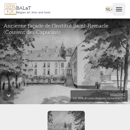
Ga naar hoofdinhoud
BALaT
NL
˅
Belgian art, links and tools
Ancienne façade de l'Institut Saint-Remacle
(Couvent des Capucins)
M142062
KIK-IRPA, Brussels (Belgium), cliché M142062