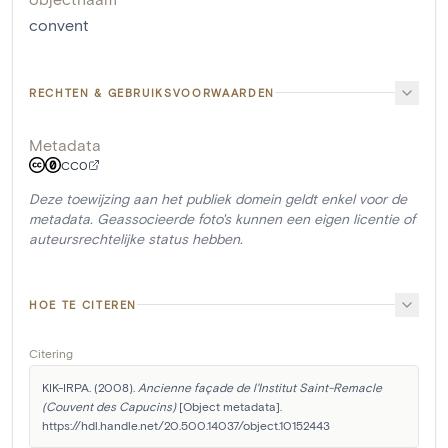
convent
RECHTEN & GEBRUIKSVOORWAARDEN
Metadata
CC0
Deze toewijzing aan het publiek domein geldt enkel voor de
metadata. Geassocieerde foto's kunnen een eigen licentie of
auteursrechtelijke status hebben.
HOE TE CITEREN
Citering
KIK-IRPA. (2008). 
Ancienne façade de l'Institut Saint-Remacle 
(Couvent des Capucins)
 [Object metadata]. 
https://hdl.handle.net/20.500.14037/object.10152443