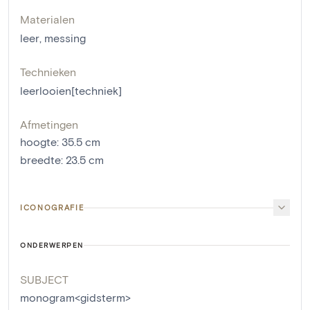
Materialen
leer
,
messing
Technieken
leerlooien[techniek]
Afmetingen
hoogte
:
35.5
cm
breedte
:
23.5
cm
ICONOGRAFIE
ONDERWERPEN
SUBJECT
monogram<gidsterm>