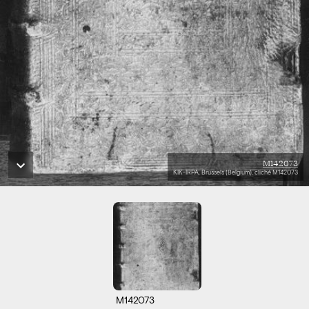
M142073
KIK-IRPA, Brussels (Belgium), cliché M142073
M142073