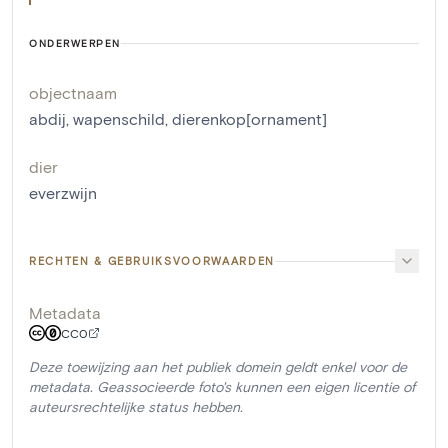
ONDERWERPEN
objectnaam
abdij
,
wapenschild
,
dierenkop[ornament]
dier
everzwijn
RECHTEN & GEBRUIKSVOORWAARDEN
Metadata
CC0
Deze toewijzing aan het publiek domein geldt enkel voor de
metadata. Geassocieerde foto's kunnen een eigen licentie of
auteursrechtelijke status hebben.