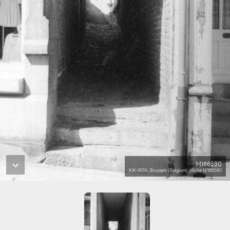
M166590
KIK-IRPA, Brussels (Belgium), cliché M166590