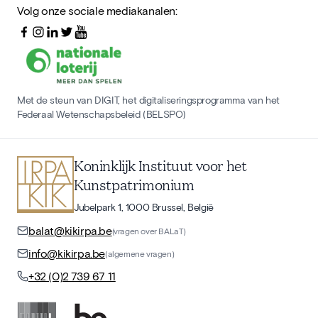
Volg onze sociale mediakanalen:
Met de steun van DIGIT, het digitaliseringsprogramma van het
Federaal Wetenschapsbeleid (BELSPO)
Koninklijk Instituut voor het
Kunstpatrimonium
Jubelpark 1, 1000 Brussel, België
balat@kikirpa.be
(vragen over BALaT)
info@kikirpa.be
(algemene vragen)
+32 (0)2 739 67 11