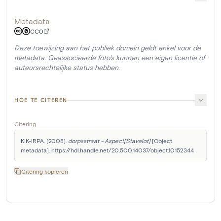
Metadata
CC0
Deze toewijzing aan het publiek domein geldt enkel voor de
metadata. Geassocieerde foto's kunnen een eigen licentie of
auteursrechtelijke status hebben.
HOE TE CITEREN
Citering
KIK-IRPA. (2008). 
dorpsstraat - Aspect[Stavelot]
 [Object 
metadata]. https://hdl.handle.net/20.500.14037/object.10152344
Citering kopiëren