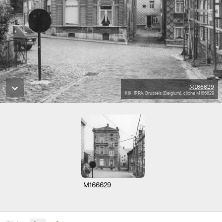
M166629
KIK-IRPA, Brussels (Belgium), cliché M166629
M166629