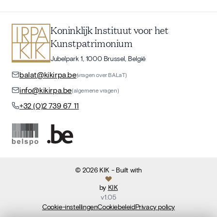
Koninklijk Instituut voor het
Kunstpatrimonium
Jubelpark 1, 1000 Brussel, België
balat@kikirpa.be
(vragen over BALaT)
info@kikirpa.be
(algemene vragen)
+32 (0)2 739 67 11
©
2026
KIK
- Built with
by
KIK
v
1.05
Cookie-instellingen
Cookiebeleid
Privacy policy