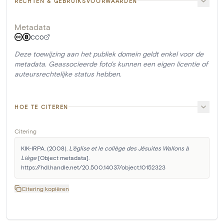
RECHTEN & GEBRUIKSVOORWAARDEN
Metadata
CC0
Deze toewijzing aan het publiek domein geldt enkel voor de
metadata. Geassocieerde foto's kunnen een eigen licentie of
auteursrechtelijke status hebben.
HOE TE CITEREN
Citering
KIK-IRPA. (2008). 
L'église et le collège des Jésuites Wallons à 
Liège
 [Object metadata]. 
https://hdl.handle.net/20.500.14037/object.10152323
Citering kopiëren