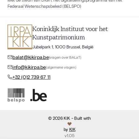
Federaal Wetenschapsbeleid (BELSPO)
Koninklijk Instituut voor het
Kunstpatrimonium
Jubelpark 1, 1000 Brussel, België
balat@kikirpa.be
(vragen over BALaT)
info@kikirpa.be
(algemene vragen)
+32 (0)2 739 67 11
©
2026
KIK
- Built with
by
KIK
v
1.05