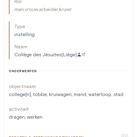
Rol
man
,
vrouw
,
arbeider
,
kruier
Type
instelling
Naam
Collège des Jésuites[Liège]
ONDERWERPEN
objectnaam
college[n]
,
tobbe
,
kruiwagen
,
mand
,
waterloop
,
stad
activiteit
dragen
,
werken