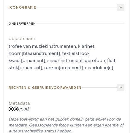
ICONOGRAFIE
ONDERWERPEN
objectnaam
trofee van muziekinstrumenten
,
klarinet
,
hoorn[blaasinstrument]
,
textielstrook
,
kwast[ornament]
,
snaarinstrument
,
aërofoon
,
fluit
,
strik[ornament]
,
ranken[ornament]
,
mandoline[n]
RECHTEN & GEBRUIKSVOORWAARDEN
Metadata
CC0
Deze toewijzing aan het publiek domein geldt enkel voor de
metadata. Geassocieerde foto's kunnen een eigen licentie of
auteursrechtelijke status hebben.