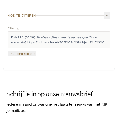
HOE TE CITEREN
Citering
KIK-IRPA. (2008). 
Trophées d'instruments de musique
 [Object 
metadata]. https://hdl.handle.net/20.500.14037/object.10152300
Citering kopiëren
Schrijf je in op onze nieuwsbrief
Iedere maand ontvang je het laatste nieuws van het KIK in
je mailbox.