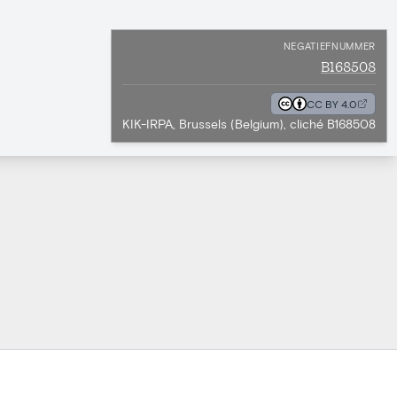
NEGATIEFNUMMER
B168508
CC BY 4.0
KIK-IRPA, Brussels (Belgium), cliché B168508