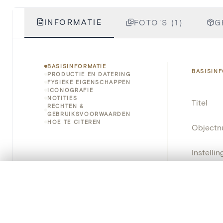
INFORMATIE
FOTO'S (1)
G
BASISINFORMATIE
BASISIN
PRODUCTIE EN DATERING
FYSIEKE EIGENSCHAPPEN
ICONOGRAFIE
NOTITIES
Titel
RECHTEN &
GEBRUIKSVOORWAARDEN
HOE TE CITEREN
Object
Instellin
Locatie
0/50 foto's
VERGELIJKINGSSET
Zet je afbeeldingen naast elkaar, gelaagd of me
Object
Je kunt deze set altijd opnieuw openen via “Mijn set” in 