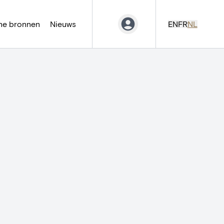
ne bronnen
Nieuws
EN
FR
NL