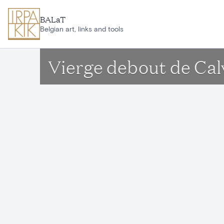
Ga naar hoofdinhoud
BALaT
Belgian art, links and tools
Vierge debout de Cal