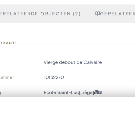
ERELATEERDE OBJECTEN (2)
GERELATEER
FORMATIE
Vierge debout de Calvaire
nummer
10152270
g
Ecole Saint-Luc[Liège]
Luik[deelgemeente]
t een schuifbalk om ze te vergelijken — met gesynchroniseerd zoomen 
naam
religieus beeld
,
mensenbeeld
het menu.