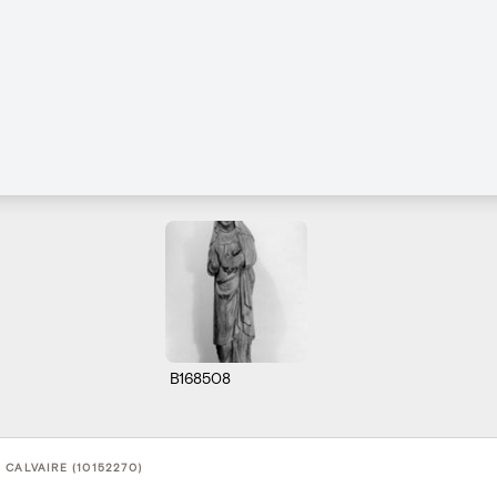
B168508
 CALVAIRE (10152270)