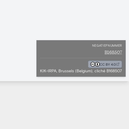
NEGATIEFNUMMER
B168507
CC BY 4.0
KIK-IRPA, Brussels (Belgium), cliché B168507