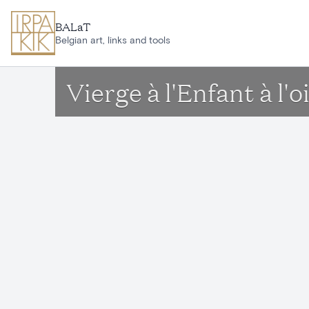
Ga naar hoofdinhoud
BALaT
Belgian art, links and tools
Vierge à l'Enfant à l'