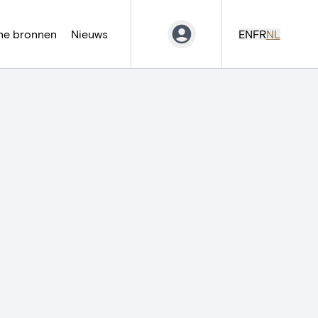
ne bronnen
Nieuws
EN
FR
NL