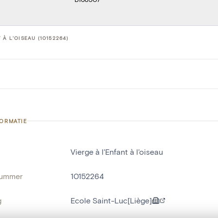
 À L'OISEAU (10152264)
FORMATIE
Vierge à l'Enfant à l'oiseau
nummer
10152264
g
Ecole Saint-Luc[Liège]