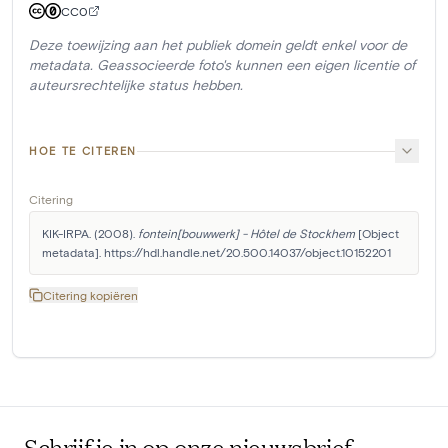
CC0
Deze toewijzing aan het publiek domein geldt enkel voor de
metadata. Geassocieerde foto's kunnen een eigen licentie of
auteursrechtelijke status hebben.
HOE TE CITEREN
Citering
KIK-IRPA. (2008). 
fontein[bouwwerk] - Hôtel de Stockhem
 [Object 
metadata]. https://hdl.handle.net/20.500.14037/object.10152201
Citering kopiëren
Schrijf je in op onze nieuwsbrief