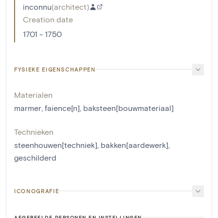
inconnu
(
architect
)
Creation date
1701 - 1750
FYSIEKE EIGENSCHAPPEN
Materialen
marmer
,
faience[n]
,
baksteen[bouwmateriaal]
Technieken
steenhouwen[techniek]
,
bakken[aardewerk]
,
geschilderd
ICONOGRAFIE
AFGEBEELDE PERSONEN EN INSTELLINGEN