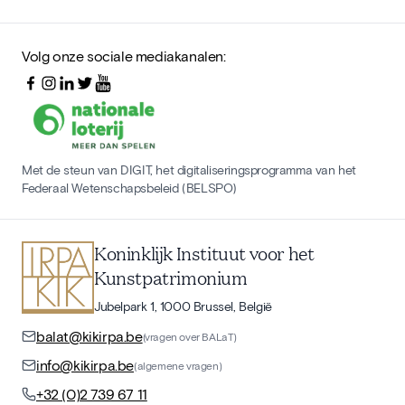
Volg onze sociale mediakanalen:
Met de steun van DIGIT, het digitaliseringsprogramma van het
Federaal Wetenschapsbeleid (BELSPO)
Koninklijk Instituut voor het
Kunstpatrimonium
Jubelpark 1, 1000 Brussel, België
balat@kikirpa.be
(vragen over BALaT)
info@kikirpa.be
(algemene vragen)
+32 (0)2 739 67 11