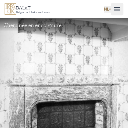
Ga naar hoofdinhoud
BALaT
NL
˅
Belgian art, links and tools
Cheminée en encoignure