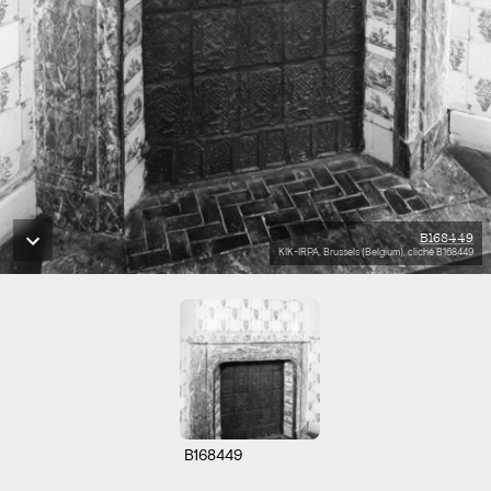
B168449
KIK-IRPA, Brussels (Belgium), cliché B168449
B168449