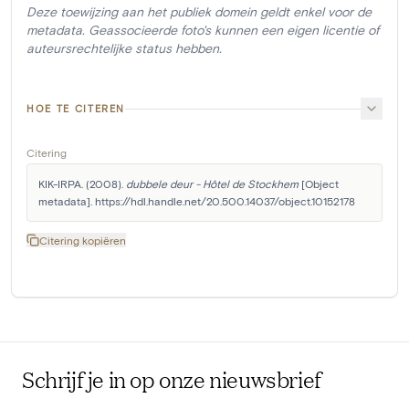
Deze toewijzing aan het publiek domein geldt enkel voor de
metadata. Geassocieerde foto's kunnen een eigen licentie of
auteursrechtelijke status hebben.
HOE TE CITEREN
Citering
KIK-IRPA. (2008). 
dubbele deur - Hôtel de Stockhem
 [Object 
metadata]. https://hdl.handle.net/20.500.14037/object.10152178
Citering kopiëren
Schrijf je in op onze nieuwsbrief