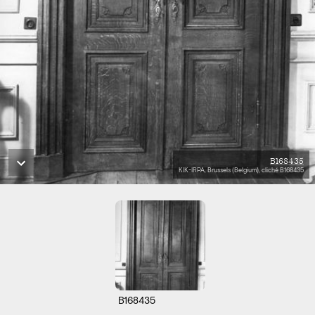
B168435
KIK-IRPA, Brussels (Belgium), cliché B168435
B168435