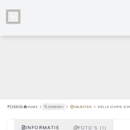
TERUG
HOME
ZOEKEN
˅
OBJECTEN
VIELLE (COPIE D'U
INFORMATIE
FOTO'S (1)