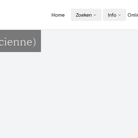
Home
Zoeken
Info
Onli
ncienne)