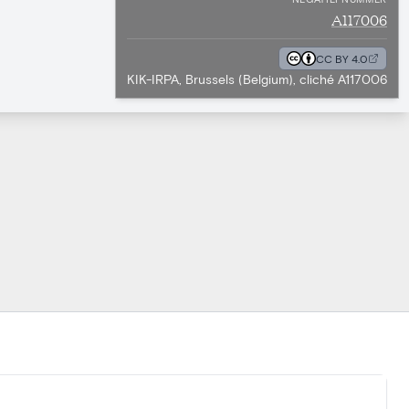
A117006
CC BY 4.0
KIK-IRPA, Brussels (Belgium), cliché A117006