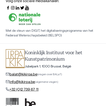
Volg onze sociale mediakanalen:
Met de steun van DIGIT, het digitaliseringsprogramma van het
Federaal Wetenschapsbeleid (BELSPO)
Koninklijk Instituut voor het
Kunstpatrimonium
Jubelpark 1, 1000 Brussel, België
balat@kikirpa.be
(vragen over BALaT)
info@kikirpa.be
(algemene vragen)
+32 (0)2 739 67 11