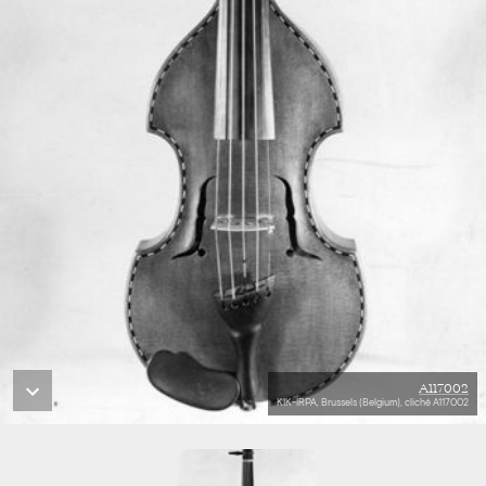
A117002
KIK-IRPA, Brussels (Belgium), cliché A117002