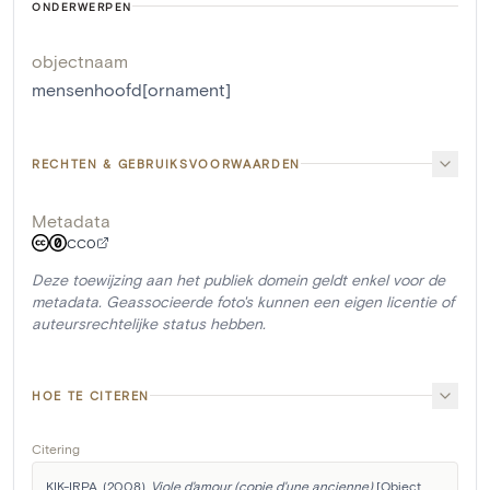
ONDERWERPEN
objectnaam
mensenhoofd[ornament]
RECHTEN & GEBRUIKSVOORWAARDEN
Metadata
CC0
Deze toewijzing aan het publiek domein geldt enkel voor de
metadata. Geassocieerde foto's kunnen een eigen licentie of
auteursrechtelijke status hebben.
HOE TE CITEREN
Citering
KIK-IRPA. (2008). 
Viole d'amour (copie d'une ancienne)
 [Object 