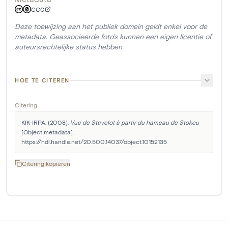
CC0
Deze toewijzing aan het publiek domein geldt enkel voor de
metadata. Geassocieerde foto's kunnen een eigen licentie of
auteursrechtelijke status hebben.
HOE TE CITEREN
Citering
KIK-IRPA. (2008). 
Vue de Stavelot à partir du hameau de Stokeu
[Object metadata]. 
https://hdl.handle.net/20.500.14037/object.10152135
Citering kopiëren