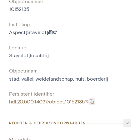
Objectnummer
10152135
Instelling
Aspect[Stavelot]
Locatie
Stavelot[localité]
Objectnaam
stad
,
vallei
,
weidelandschap
,
huis
,
boerderij
Persistent identifier
hdl:20.500.14037/object.10152135
RECHTEN & GEBRUIKSVOORWAARDEN
Metadata