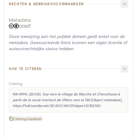
RECHTEN & GEBRUIKSVOORWAARDEN
Metadata
CC0
Deze toewijzing aan het publiek domein geldt enkel voor de
metadata. Geassocieerde foto's kunnen een eigen licentie of
auteursrechtelijke status hebben.
HOE TE CITEREN
Citering
KIK-IRPA. (2008). 
Vue vers le village de Warche et Chevofosse à 
partir de la route montant de Villers vers le Fât
 [Object metadata]. 
https://hdl.handle.net/20.500.14037/object.10152130
Citering kopiëren