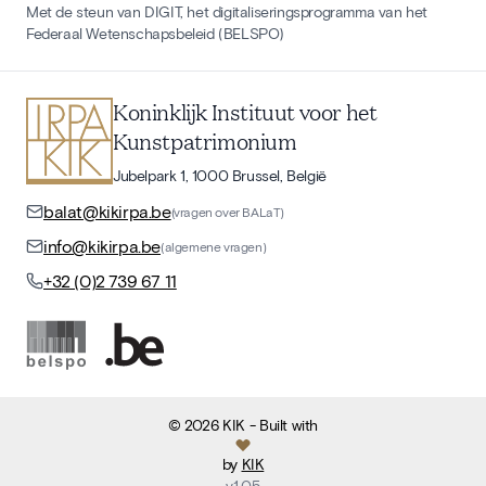
Met de steun van DIGIT, het digitaliseringsprogramma van het
Federaal Wetenschapsbeleid (BELSPO)
Koninklijk Instituut voor het
Kunstpatrimonium
Jubelpark 1, 1000 Brussel, België
balat@kikirpa.be
(vragen over BALaT)
info@kikirpa.be
(algemene vragen)
+32 (0)2 739 67 11
©
2026
KIK
- Built with
by
KIK
v
1.05