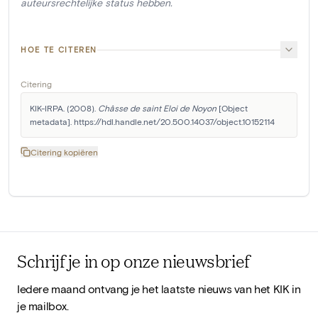
auteursrechtelijke status hebben.
HOE TE CITEREN
Citering
KIK-IRPA. (2008). 
Châsse de saint Eloi de Noyon
 [Object 
metadata]. https://hdl.handle.net/20.500.14037/object.10152114
Citering kopiëren
Schrijf je in op onze nieuwsbrief
Iedere maand ontvang je het laatste nieuws van het KIK in
je mailbox.