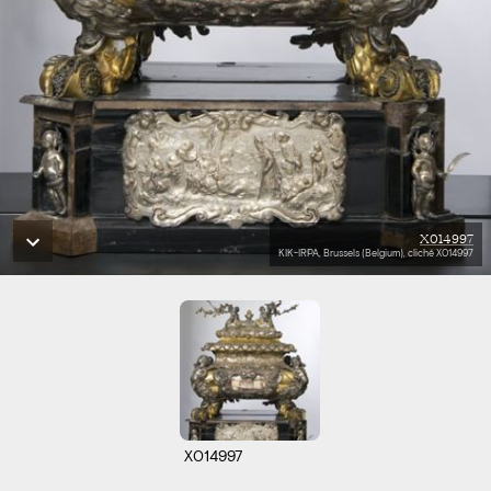
X014997
KIK-IRPA, Brussels (Belgium), cliché X014997
X014997