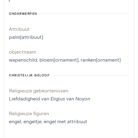
ONDERWERPEN
Attribuut
palm[attribuut]
objectnaam
wapenschild
,
bloem[ornament]
,
ranken[ornament]
CHRISTELIJK GELOOF
Religieuze gebeurtenissen
Liefdadigheid van Eligius van Noyon
Religieuze figuren
engel
,
engeltje
,
engel met attribuut