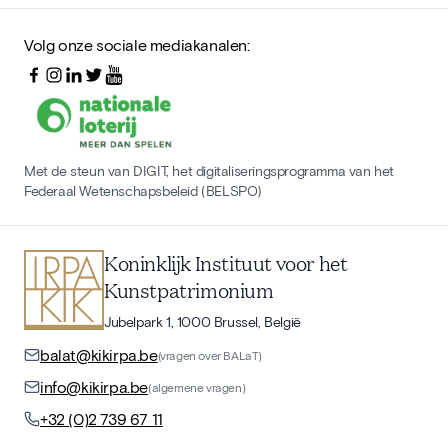
Volg onze sociale mediakanalen:
Met de steun van DIGIT, het digitaliseringsprogramma van het
Federaal Wetenschapsbeleid (BELSPO)
Koninklijk Instituut voor het
Kunstpatrimonium
Jubelpark 1, 1000 Brussel, België
balat@kikirpa.be
(vragen over BALaT)
info@kikirpa.be
(algemene vragen)
+32 (0)2 739 67 11