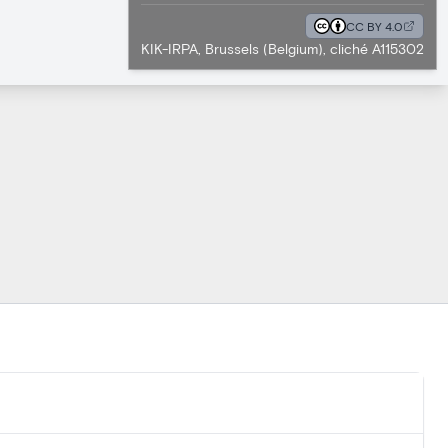
CC BY 4.0
KIK-IRPA, Brussels (Belgium), cliché A115302