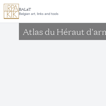
Ga naar hoofdinhoud
BALaT
Belgian art, links and tools
Atlas du Héraut d'arm