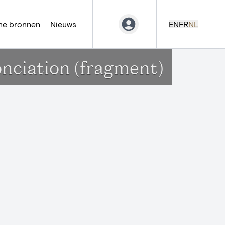
ne bronnen
Nieuws
EN
FR
NL
onciation (fragment)