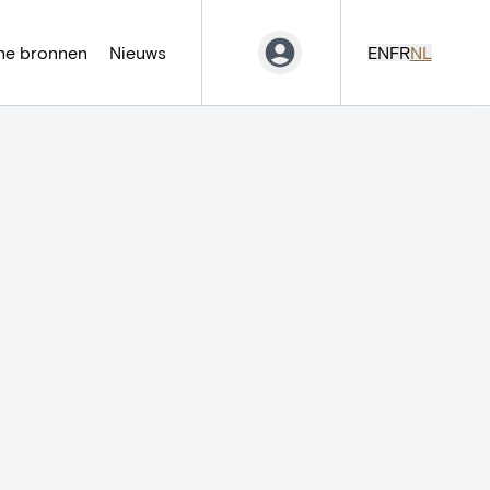
ne bronnen
Nieuws
EN
FR
NL