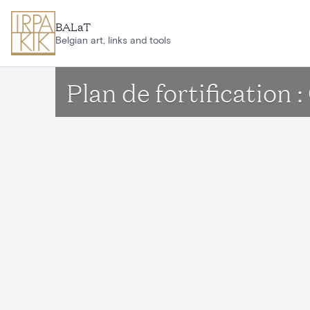
Ga naar hoofdinhoud
BALaT
Belgian art, links and tools
Plan de fortification :