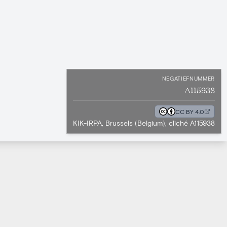
NEGATIEFNUMMER
A115938
CC BY 4.0
KIK-IRPA, Brussels (Belgium), cliché A115938