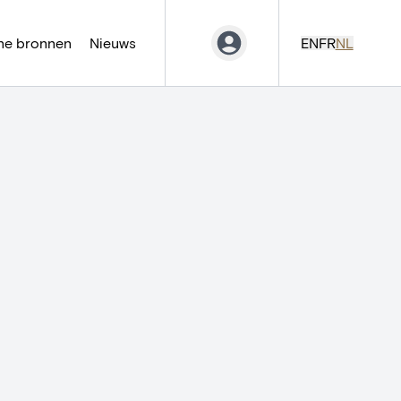
ne bronnen
Nieuws
EN
FR
NL