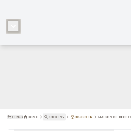
TERUG
HOME
ZOEKEN
˅
OBJECTEN
MAISON DE RECETT