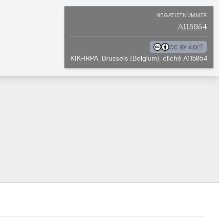
NEGATIEFNUMMER
A115954
CC BY 4.0
KIK-IRPA, Brussels (Belgium), cliché A115954