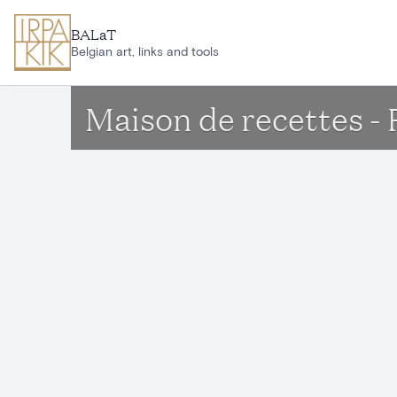
Ga naar hoofdinhoud
BALaT
Belgian art, links and tools
Maison de recettes -