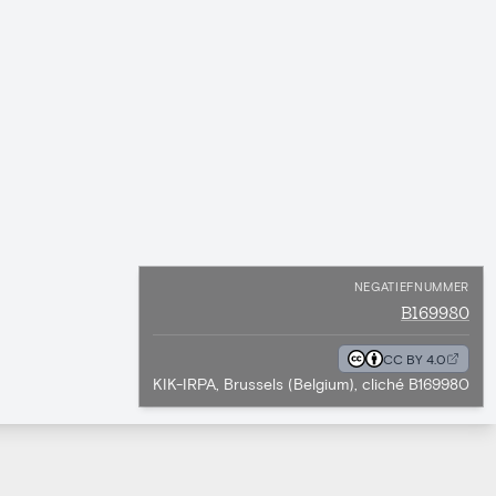
NEGATIEFNUMMER
B169980
CC BY 4.0
KIK-IRPA, Brussels (Belgium), cliché B169980