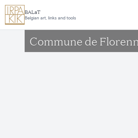
Ga naar hoofdinhoud
BALaT
Belgian art, links and tools
Commune de Floren