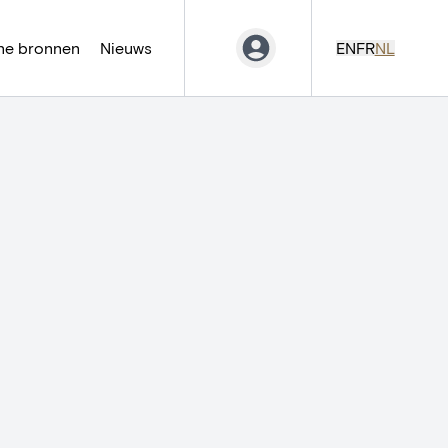
ne bronnen
Nieuws
EN
FR
NL