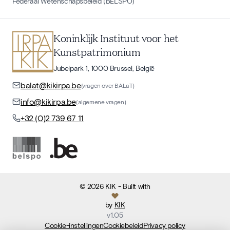
Federaal Wetenschapsbeleid (BELSPO)
Koninklijk Instituut voor het
Kunstpatrimonium
Jubelpark 1, 1000 Brussel, België
balat@kikirpa.be
(vragen over BALaT)
info@kikirpa.be
(algemene vragen)
+32 (0)2 739 67 11
©
2026
KIK
- Built with
by
KIK
v
1.05
Cookie-instellingen
Cookiebeleid
Privacy policy