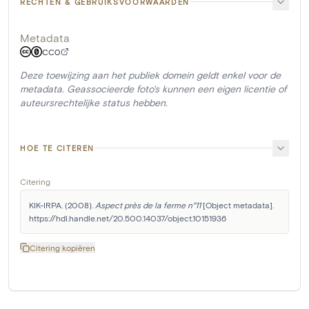
RECHTEN & GEBRUIKSVOORWAARDEN
Metadata
CC0
Deze toewijzing aan het publiek domein geldt enkel voor de
metadata. Geassocieerde foto's kunnen een eigen licentie of
auteursrechtelijke status hebben.
HOE TE CITEREN
Citering
KIK-IRPA. (2008). 
Aspect près de la ferme n°11
 [Object metadata]. 
https://hdl.handle.net/20.500.14037/object.10151936
Citering kopiëren