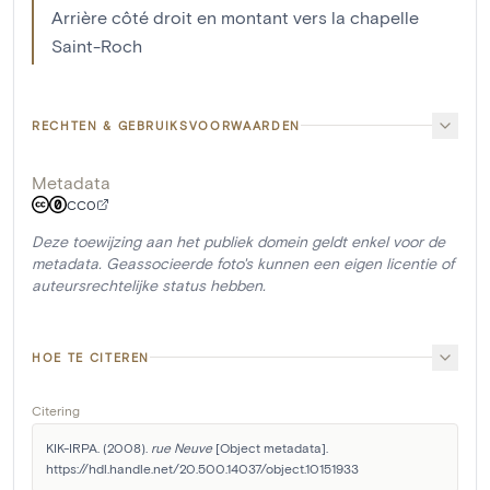
Arrière côté droit en montant vers la chapelle
Saint-Roch
RECHTEN & GEBRUIKSVOORWAARDEN
Metadata
CC0
Deze toewijzing aan het publiek domein geldt enkel voor de
metadata. Geassocieerde foto's kunnen een eigen licentie of
auteursrechtelijke status hebben.
HOE TE CITEREN
Citering
KIK-IRPA. (2008). 
rue Neuve
 [Object metadata]. 
https://hdl.handle.net/20.500.14037/object.10151933