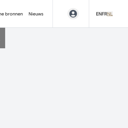
ne bronnen
Nieuws
EN
FR
NL
t