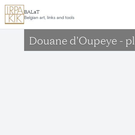
Ga naar hoofdinhoud
BALaT
Belgian art, links and tools
Douane d'Oupeye - pl