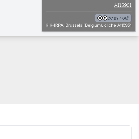
A115951
CC BY 4.0
KIK-IRPA, Brussels (Belgium), cliché A115951