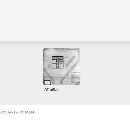
A115953
(DOUANE) (10151924)