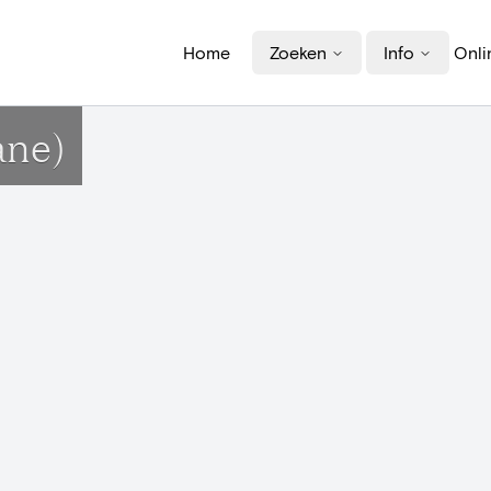
Home
Zoeken
Info
Onli
ane)