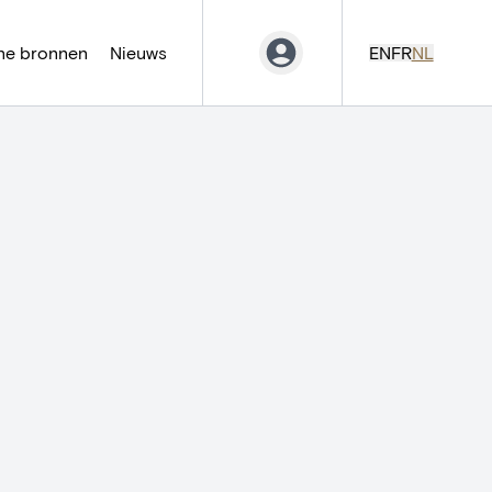
ne bronnen
Nieuws
EN
FR
NL