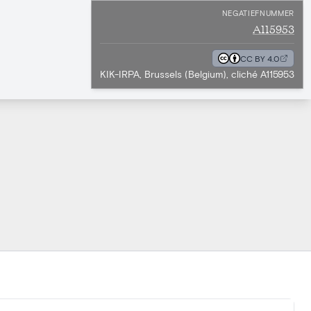
NEGATIEFNUMMER
A115953
CC BY 4.0
KIK-IRPA, Brussels (Belgium), cliché A115953