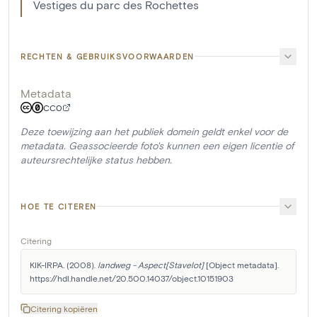
Vestiges du parc des Rochettes
RECHTEN & GEBRUIKSVOORWAARDEN
Metadata
CC0
Deze toewijzing aan het publiek domein geldt enkel voor de
metadata. Geassocieerde foto's kunnen een eigen licentie of
auteursrechtelijke status hebben.
HOE TE CITEREN
Citering
KIK-IRPA. (2008). 
landweg - Aspect[Stavelot]
 [Object metadata]. 
https://hdl.handle.net/20.500.14037/object.10151903
Citering kopiëren