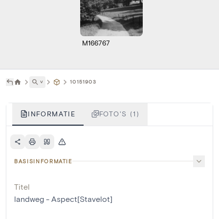
M166767
˅
10151903
INFORMATIE
FOTO'S (1)
BASISINFORMATIE
Titel
landweg - Aspect[Stavelot]