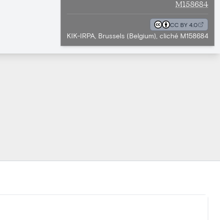
M158684
CC BY 4.0
KIK-IRPA, Brussels (Belgium), cliché M158684