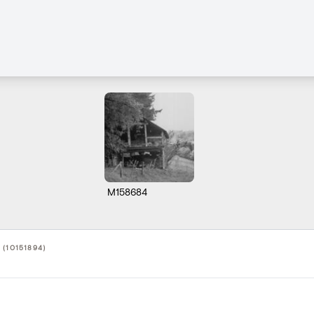
M158684
(10151894)