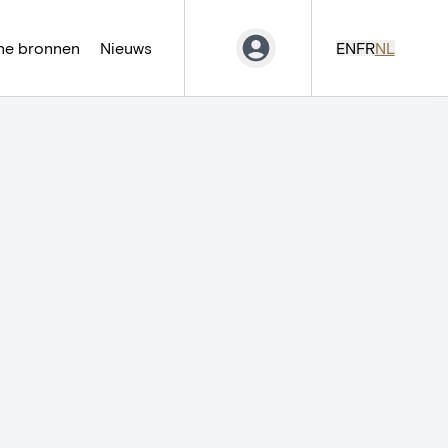
ne bronnen
Nieuws
EN
FR
NL