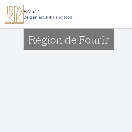
Ga naar hoofdinhoud
BALaT
Belgian art, links and tools
Région de Fourir