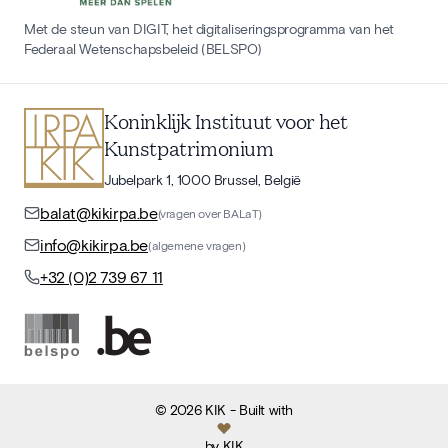
Met de steun van DIGIT, het digitaliseringsprogramma van het
Federaal Wetenschapsbeleid (BELSPO)
Koninklijk Instituut voor het
Kunstpatrimonium
Jubelpark 1, 1000 Brussel, België
balat@kikirpa.be
(vragen over BALaT)
info@kikirpa.be
(algemene vragen)
+32 (0)2 739 67 11
©
2026
KIK
- Built with
by
KIK