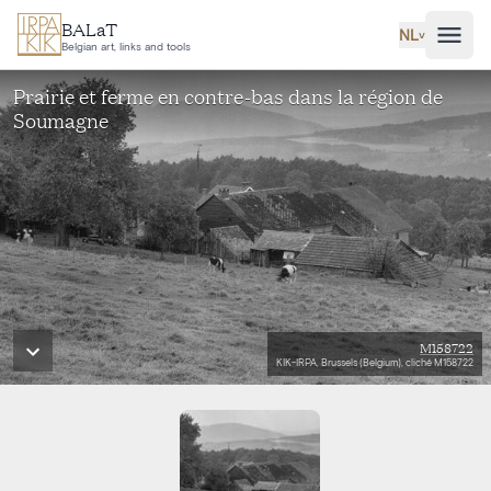
Ga naar hoofdinhoud
BALaT
NL
˅
Belgian art, links and tools
Prairie et ferme en contre-bas dans la région de
Soumagne
M158722
KIK-IRPA, Brussels (Belgium), cliché M158722