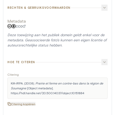
RECHTEN & GEBRUIKSVOORWAARDEN
Metadata
CC0
Deze toewijzing aan het publiek domein geldt enkel voor de
metadata. Geassocieerde foto's kunnen een eigen licentie of
auteursrechtelijke status hebben.
HOE TE CITEREN
Citering
KIK-IRPA. (2008). 
Prairie et ferme en contre-bas dans la région de 
Soumagne
 [Object metadata]. 
https://hdl.handle.net/20.500.14037/object.10151884
Citering kopiëren