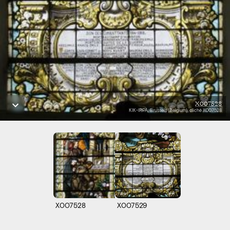
X007528
KIK-IRPA, Brussels (Belgium), cliché X007528
X007528
X007529