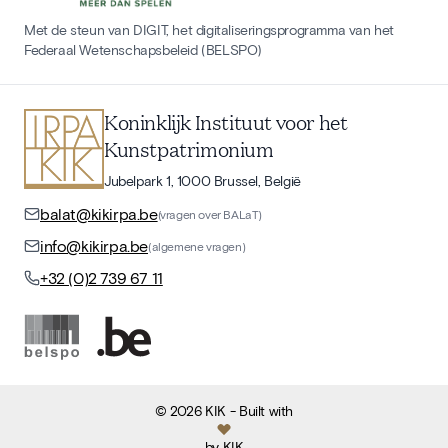
Met de steun van DIGIT, het digitaliseringsprogramma van het
Federaal Wetenschapsbeleid (BELSPO)
Koninklijk Instituut voor het
Kunstpatrimonium
Jubelpark 1, 1000 Brussel, België
balat@kikirpa.be
(vragen over BALaT)
info@kikirpa.be
(algemene vragen)
+32 (0)2 739 67 11
©
2026
KIK
- Built with
by
KIK