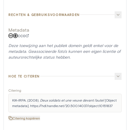
RECHTEN & GEBRUIKSVOORWAARDEN
Metadata
CC0
Deze toewijzing aan het publiek domein geldt enkel voor de
metadata. Geassocieerde foto's kunnen een eigen licentie of
auteursrechtelijke status hebben.
HOE TE CITEREN
Citering
KIK-IRPA. (2008). 
Deux soldats et une veuve devant l'autel
 [Object 
metadata]. https://hdl.handle.net/20.500.14037/object.10151837
Citering kopiëren