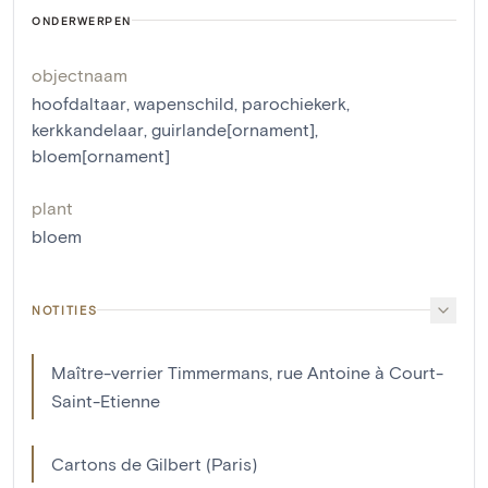
ONDERWERPEN
objectnaam
hoofdaltaar
,
wapenschild
,
parochiekerk
,
kerkkandelaar
,
guirlande[ornament]
,
bloem[ornament]
plant
bloem
NOTITIES
Maître-verrier Timmermans, rue Antoine à Court-
Saint-Etienne
Cartons de Gilbert (Paris)