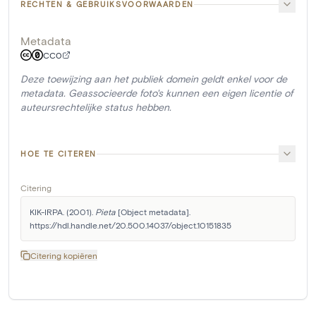
RECHTEN & GEBRUIKSVOORWAARDEN
Metadata
CC0
Deze toewijzing aan het publiek domein geldt enkel voor de
metadata. Geassocieerde foto's kunnen een eigen licentie of
auteursrechtelijke status hebben.
HOE TE CITEREN
Citering
KIK-IRPA. (2001). 
Pieta
 [Object metadata]. 
https://hdl.handle.net/20.500.14037/object.10151835
Citering kopiëren