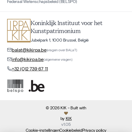
Federaal Wetenschapsbeleid (BELSPO)
Koninklijk Instituut voor het
Kunstpatrimonium
Jubelpark 1, 1000 Brussel, België
balat@kikirpa.be
(vragen over BALaT)
info@kikirpa.be
(algemene vragen)
+32 (0)2 739 67 11
©
2026
KIK
- Built with
by
KIK
v
1.05
Cookie-instellingen
Cookiebeleid
Privacy policy