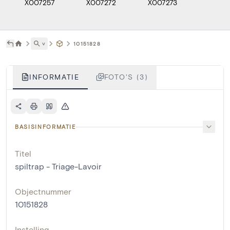
X007257
X007272
X007273
˅
10151828
INFORMATIE
FOTO'S (3)
BASISINFORMATIE
Titel
spiltrap - Triage-Lavoir
Objectnummer
10151828
Instelling