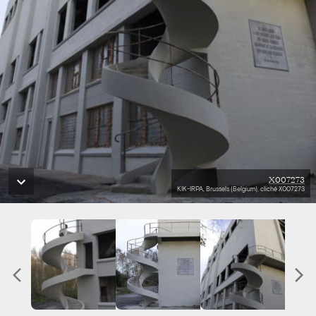
X007273
KIK-IRPA, Brussels (Belgium), cliché X007273