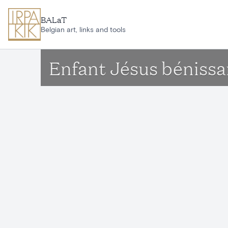
Ga naar hoofdinhoud
BALaT
Belgian art, links and tools
Enfant Jésus bénissa