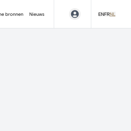
ne bronnen
Nieuws
EN
FR
NL