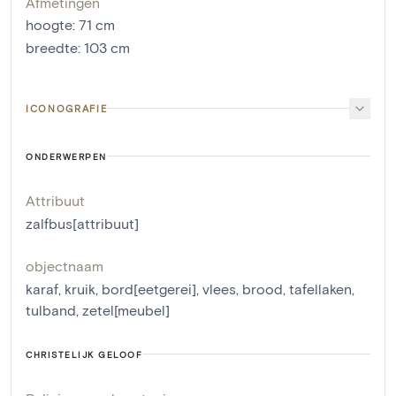
Afmetingen
hoogte
:
71
cm
breedte
:
103
cm
ICONOGRAFIE
ONDERWERPEN
Attribuut
zalfbus[attribuut]
objectnaam
karaf
,
kruik
,
bord[eetgerei]
,
vlees
,
brood
,
tafellaken
,
tulband
,
zetel[meubel]
CHRISTELIJK GELOOF