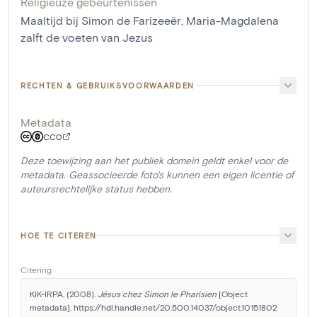
Religieuze gebeurtenissen
Maaltijd bij Simon de Farizeeër
,
Maria-Magdalena
zalft de voeten van Jezus
RECHTEN & GEBRUIKSVOORWAARDEN
Metadata
CC0
Deze toewijzing aan het publiek domein geldt enkel voor de
metadata. Geassocieerde foto's kunnen een eigen licentie of
auteursrechtelijke status hebben.
HOE TE CITEREN
Citering
KIK-IRPA. (2008). 
Jésus chez Simon le Pharisien
 [Object 
metadata]. https://hdl.handle.net/20.500.14037/object.10151802