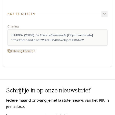
HOE TE CITEREN
Citering
KIK-IRPA. (2008). 
La Vision d'Ermesinde
 [Object metadata]. 
https://hdl.handle.net/20.500.14037/object.10151782
Citering kopiëren
Schrijf je in op onze nieuwsbrief
Iedere maand ontvang je het laatste nieuws van het KIK in
je mailbox.