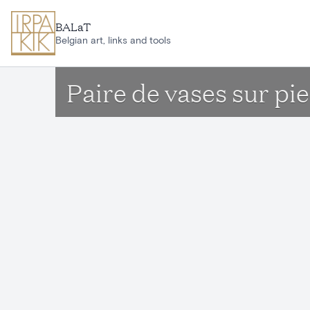
Ga naar hoofdinhoud
BALaT
Belgian art, links and tools
Paire de vases sur pi