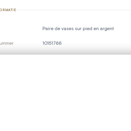
FORMATIE
Paire de vases sur pied en argent
nummer
10151766
g
Van den Steen, Christian[collection]
Javingue
t een schuifbalk om ze te vergelijken — met gesynchroniseerd zoomen 
het menu.
naam
vaas
ngsset is leeg. Voeg foto's toe vanuit zoekresultaten of detailpagina's o
t identifier
hdl:20.500.14037/object.10151766