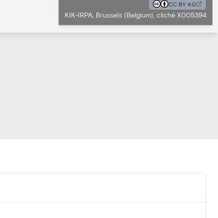
CC BY 4.0
KIK-IRPA, Brussels (Belgium), cliché X005394