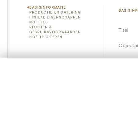
BASISINFORMATIE
BASISIN
PRODUCTIE EN DATERING
FYSIEKE EIGENSCHAPPEN
NOTITIES
RECHTEN &
Titel
GEBRUIKSVOORWAARDEN
HOE TE CITEREN
Object
Instellin
0/50 foto's
VERGELIJKINGSSET
Locatie
Zet je afbeeldingen naast elkaar, gelaagd of me
Je kunt deze set altijd opnieuw openen via “Mijn set” in 
Object
Je vergelijki
Persisten
Alles wissen