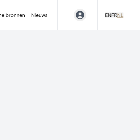
ne bronnen
Nieuws
EN
FR
NL