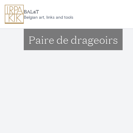
Ga naar hoofdinhoud
BALaT
Belgian art, links and tools
Paire de drageoirs