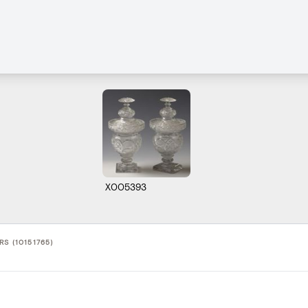
X005393
S (10151765)