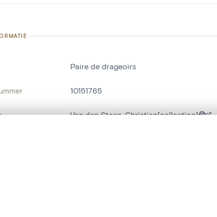
FORMATIE
Paire de drageoirs
nummer
10151765
g
Van den Steen, Christian[collection]
Javingue
t een schuifbalk om ze te vergelijken — met gesynchroniseerd zoomen 
het menu.
naam
doopsuikerschaal
ngsset is leeg. Voeg foto's toe vanuit zoekresultaten of detailpagina's o
t identifier
hdl:20.500.14037/object.10151765