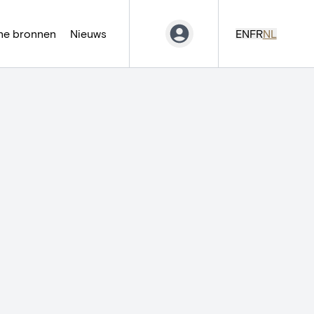
ne bronnen
Nieuws
EN
FR
NL