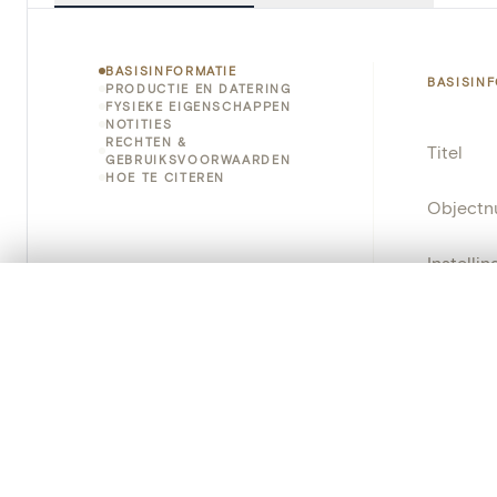
BASISINFORMATIE
BASISIN
PRODUCTIE EN DATERING
FYSIEKE EIGENSCHAPPEN
NOTITIES
RECHTEN &
Titel
GEBRUIKSVOORWAARDEN
HOE TE CITEREN
Object
Instellin
0/50 foto's
VERGELIJKINGSSET
Locatie
Zet je afbeeldingen naast elkaar, gelaagd of me
Je kunt deze set altijd opnieuw openen via “Mijn set” in 
Object
Je vergelijki
Persisten
Alles wissen