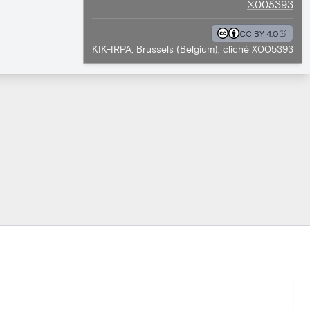
X005393
CC BY 4.0
KIK-IRPA, Brussels (Belgium), cliché X005393