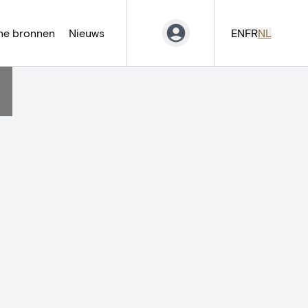
ne bronnen
Nieuws
EN
FR
NL
]