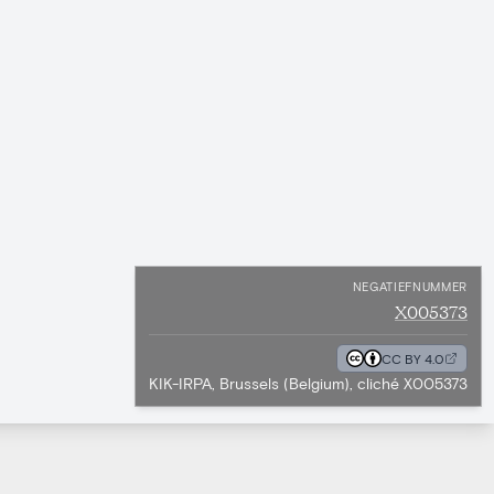
NEGATIEFNUMMER
X005373
CC BY 4.0
KIK-IRPA, Brussels (Belgium), cliché X005373