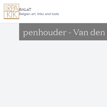
Ga naar hoofdinhoud
BALaT
Belgian art, links and tools
penhouder - Van den S