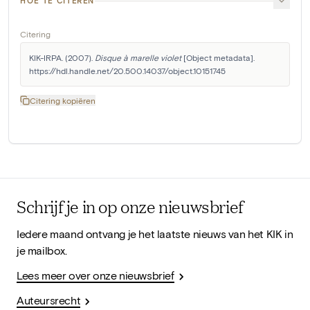
HOE TE CITEREN
Citering
KIK-IRPA. (2007). 
Disque à marelle violet
 [Object metadata]. 
https://hdl.handle.net/20.500.14037/object.10151745
Citering kopiëren
Schrijf je in op onze nieuwsbrief
Iedere maand ontvang je het laatste nieuws van het KIK in
je mailbox.
Lees meer over onze nieuwsbrief
Auteursrecht