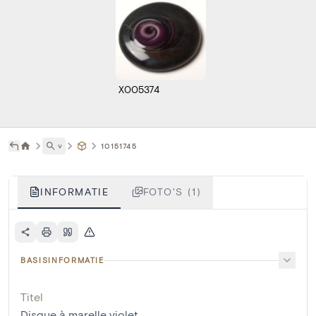
X005374
˅
10151745
INFORMATIE
FOTO'S (1)
BASISINFORMATIE
Titel
Disque à marelle violet