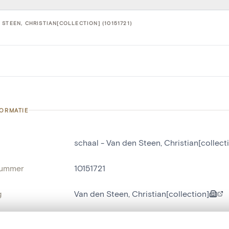
 STEEN, CHRISTIAN[COLLECTION] (10151721)
FORMATIE
schaal - Van den Steen, Christian[collect
nummer
10151721
g
Van den Steen, Christian[collection]
Javingue