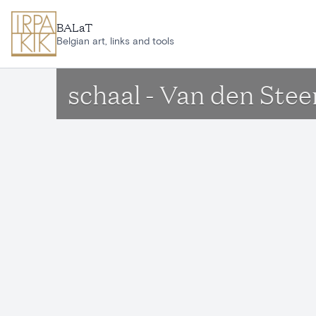
Ga naar hoofdinhoud
BALaT
Belgian art, links and tools
schaal - Van den Stee