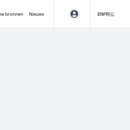
ne bronnen
Nieuws
EN
FR
NL