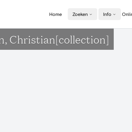
Home
Zoeken
Info
Onli
n, Christian[collection]