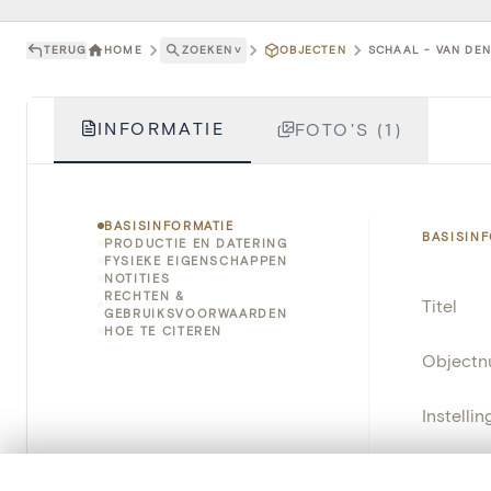
TERUG
HOME
ZOEKEN
˅
OBJECTEN
SCHAAL - VAN DEN
INFORMATIE
FOTO'S (1)
BASISINFORMATIE
BASISIN
PRODUCTIE EN DATERING
FYSIEKE EIGENSCHAPPEN
NOTITIES
RECHTEN &
Titel
GEBRUIKSVOORWAARDEN
HOE TE CITEREN
Object
Instellin
Locatie
0/50 foto's
VERGELIJKINGSSET