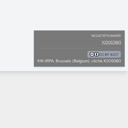
NEGATIEFNUMMER
X005360
CC BY 4.0
KIK-IRPA, Brussels (Belgium), cliché X005360