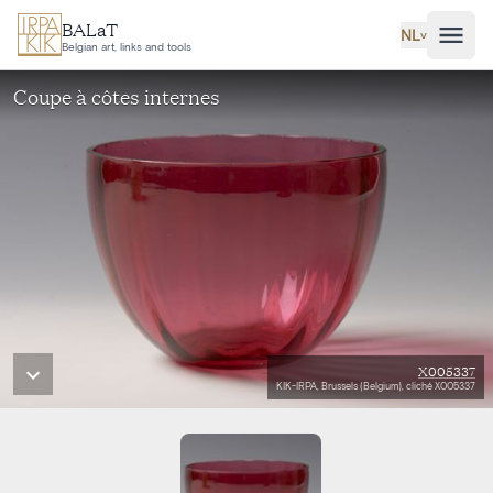
Ga naar hoofdinhoud
BALaT
NL
˅
Belgian art, links and tools
Coupe à côtes internes
X005337
KIK-IRPA, Brussels (Belgium), cliché X005337