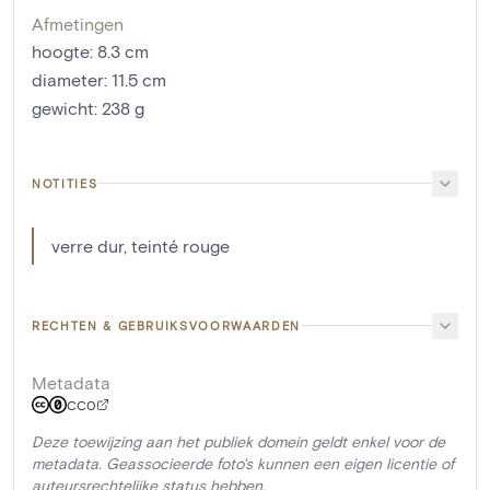
Afmetingen
hoogte
:
8.3
cm
diameter
:
11.5
cm
gewicht
:
238
g
NOTITIES
verre dur, teinté rouge
RECHTEN & GEBRUIKSVOORWAARDEN
Metadata
CC0
Deze toewijzing aan het publiek domein geldt enkel voor de
metadata. Geassocieerde foto's kunnen een eigen licentie of
auteursrechtelijke status hebben.