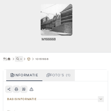
M166668
˅
10151636
INFORMATIE
FOTO'S (1)
BASISINFORMATIE