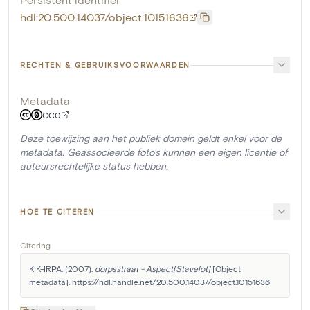
hdl:20.500.14037/object.10151636
RECHTEN & GEBRUIKSVOORWAARDEN
Metadata
CC0
Deze toewijzing aan het publiek domein geldt enkel voor de
metadata. Geassocieerde foto's kunnen een eigen licentie of
auteursrechtelijke status hebben.
HOE TE CITEREN
Citering
KIK-IRPA. (2007). 
dorpsstraat - Aspect[Stavelot]
 [Object 
metadata]. https://hdl.handle.net/20.500.14037/object.10151636