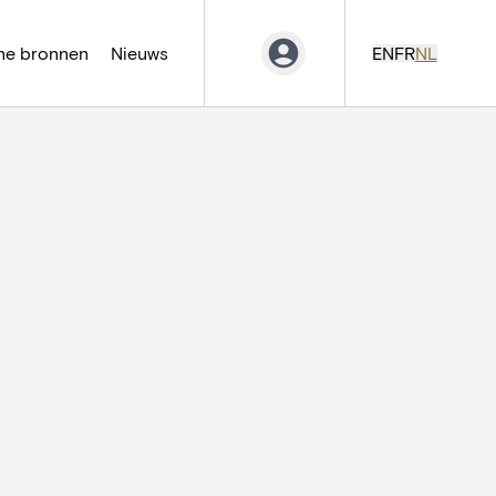
ne bronnen
Nieuws
EN
FR
NL