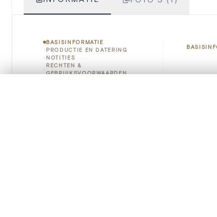
BASISINFORMATIE
BASISIN
PRODUCTIE EN DATERING
NOTITIES
RECHTEN &
GEBRUIKSVOORWAARDEN
Titel
HOE TE CITEREN
0/50 foto's
VERGELIJKINGSSET
Object
Zet je afbeeldingen naast elkaar, gelaagd of me
Je kunt deze set altijd opnieuw openen via “Mijn set” in 
Instellin
Je vergelijki
Locatie
Alles wissen
Standpla
Object