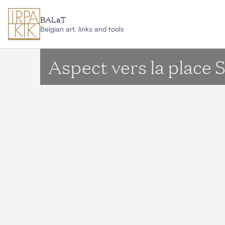
Ga naar hoofdinhoud
BALaT
Belgian art, links and tools
Aspect vers la place