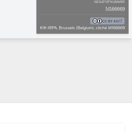
NEGATIEFNUMMER
M166669
CC BY 4.0
KIK-IRPA, Brussels (Belgium), cliché M166669