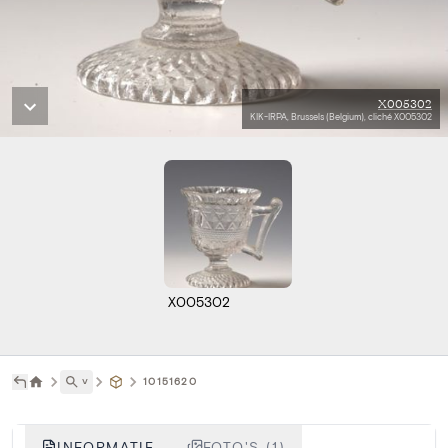
X005302
KIK-IRPA, Brussels (Belgium), cliché X005302
X005302
˅
10151620
INFORMATIE
FOTO'S (1)