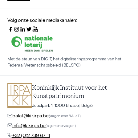
Volg onze sociale mediakanalen:
Met de steun van DIGIT, het digitaliseringsprogramma van het
Federaal Wetenschapsbeleid (BELSPO)
Koninklijk Instituut voor het
Kunstpatrimonium
Jubelpark 1, 1000 Brussel, België
balat@kikirpa.be
(vragen over BALaT)
info@kikirpa.be
(algemene vragen)
+32 (0)2 739 67 11