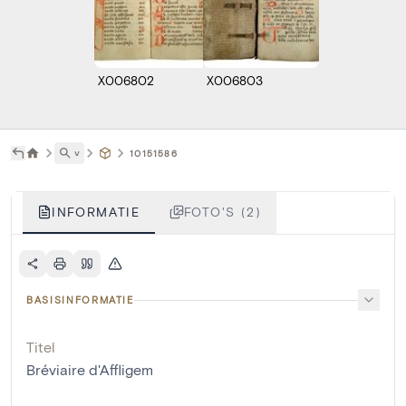
X006802
X006803
˅
10151586
INFORMATIE
FOTO'S (2)
BASISINFORMATIE
Titel
Bréviaire d'Affligem