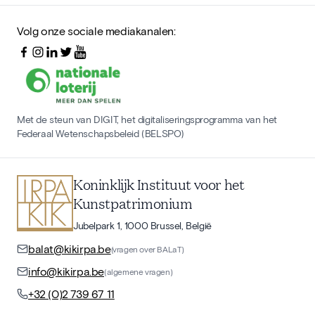
Volg onze sociale mediakanalen:
Met de steun van DIGIT, het digitaliseringsprogramma van het
Federaal Wetenschapsbeleid (BELSPO)
Koninklijk Instituut voor het
Kunstpatrimonium
Jubelpark 1, 1000 Brussel, België
balat@kikirpa.be
(vragen over BALaT)
info@kikirpa.be
(algemene vragen)
+32 (0)2 739 67 11