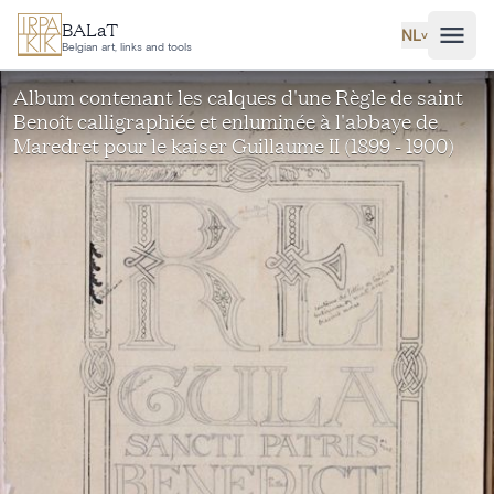
Ga naar hoofdinhoud
BALaT
NL
˅
Belgian art, links and tools
Album contenant les calques d'une Règle de saint
Benoît calligraphiée et enluminée à l'abbaye de
Maredret pour le kaiser Guillaume II (1899 - 1900)