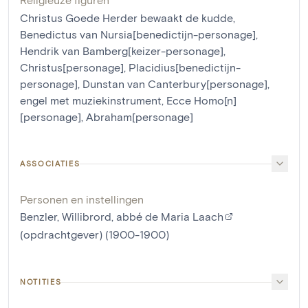
Christus Goede Herder bewaakt de kudde
,
Benedictus van Nursia[benedictijn-personage]
,
Hendrik van Bamberg[keizer-personage]
,
Christus[personage]
,
Placidius[benedictijn-
personage]
,
Dunstan van Canterbury[personage]
,
engel met muziekinstrument
,
Ecce Homo[n]
[personage]
,
Abraham[personage]
ASSOCIATIES
Personen en instellingen
Benzler, Willibrord, abbé de Maria Laach
(opdrachtgever) (1900-1900)
NOTITIES