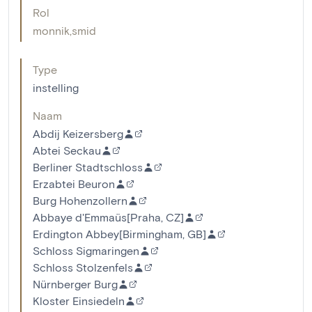
Rol
monnik
,
smid
Type
instelling
Naam
Abdij Keizersberg
Abtei Seckau
Berliner Stadtschloss
Erzabtei Beuron
Burg Hohenzollern
Abbaye d'Emmaüs[Praha, CZ]
Erdington Abbey[Birmingham, GB]
Schloss Sigmaringen
Schloss Stolzenfels
Nürnberger Burg
Kloster Einsiedeln