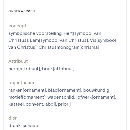
ONDERWERPEN
concept
symbolische voorstelling
,
Hert[symbool van
Christus]
,
Lam[symbool van Christus]
,
Vis[symbool
van Christus]
,
Christusmonogram[chrisma]
Attribuut
harp[attribuut]
,
boek[attribuut]
objectnaam
ranken[ornament]
,
blad[ornament]
,
bouwkundig
motief[ornament]
,
wapenschild
,
lofwerk[ornament]
,
kasteel
,
convent
,
abdij
,
priorij
dier
draak
,
schaap