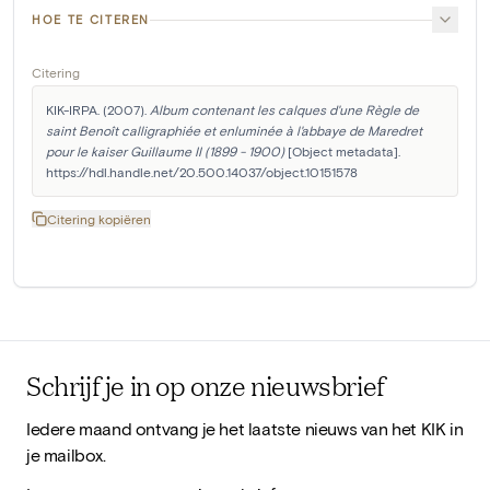
HOE TE CITEREN
Citering
KIK-IRPA. (2007). 
Album contenant les calques d'une Règle de 
saint Benoît calligraphiée et enluminée à l'abbaye de Maredret 
pour le kaiser Guillaume II (1899 - 1900)
 [Object metadata]. 
https://hdl.handle.net/20.500.14037/object.10151578
Citering kopiëren
Schrijf je in op onze nieuwsbrief
Iedere maand ontvang je het laatste nieuws van het KIK in
je mailbox.