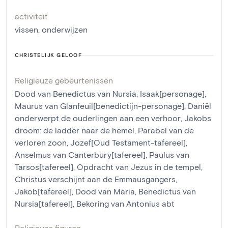
activiteit
vissen
,
onderwijzen
CHRISTELIJK GELOOF
Religieuze gebeurtenissen
Dood van Benedictus van Nursia
,
Isaak[personage]
,
Maurus van Glanfeuil[benedictijn-personage]
,
Daniël
onderwerpt de ouderlingen aan een verhoor
,
Jakobs
droom: de ladder naar de hemel
,
Parabel van de
verloren zoon
,
Jozef[Oud Testament-tafereel]
,
Anselmus van Canterbury[tafereel]
,
Paulus van
Tarsos[tafereel]
,
Opdracht van Jezus in de tempel
,
Christus verschijnt aan de Emmausgangers
,
Jakob[tafereel]
,
Dood van Maria
,
Benedictus van
Nursia[tafereel]
,
Bekoring van Antonius abt
Religieuze figuren