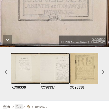
X005653
KIK-IRPA, Brussels (Belgium), cliché X005653
X098336
X098337
X098338
X098
˅
10151578