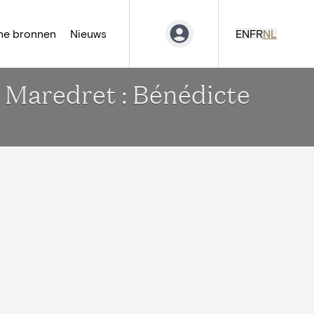
ne bronnen
Nieuws
EN
FR
NL
 Maredret : Bénédicte