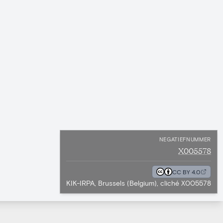
NEGATIEFNUMMER
X005578
CC BY 4.0
KIK-IRPA, Brussels (Belgium), cliché X005578