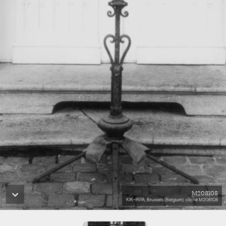
M208108
KIK-IRPA, Brussels (Belgium), cliché M208108