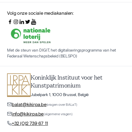
Volg onze sociale mediakanalen:
Met de steun van DIGIT, het digitaliseringsprogramma van het
Federaal Wetenschapsbeleid (BELSPO)
Koninklijk Instituut voor het
Kunstpatrimonium
Jubelpark 1, 1000 Brussel, België
balat@kikirpa.be
(vragen over BALaT)
info@kikirpa.be
(algemene vragen)
+32 (0)2 739 67 11